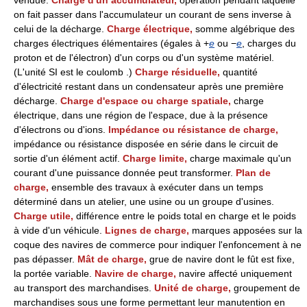
vendue.
Charge d'un accumulateur,
opération pendant laquelle
on fait passer dans l'accumulateur un courant de sens inverse à
celui de la décharge.
Charge électrique,
somme algébrique des
charges électriques élémentaires (égales à +
e
ou −
e
, charges du
proton et de l'électron) d'un corps ou d'un système matériel.
(L'unité SI est le coulomb
.)
Charge résiduelle,
quantité
d'électricité restant dans un condensateur après une première
décharge.
Charge d'espace ou charge spatiale,
charge
électrique, dans une région de l'espace, due à la présence
d'électrons ou d'ions.
Impédance ou résistance de charge,
impédance ou résistance disposée en série dans le circuit de
sortie d'un élément actif.
Charge limite,
charge maximale qu'un
courant d'une puissance donnée peut transformer.
Plan de
charge,
ensemble des travaux à exécuter dans un temps
déterminé dans un atelier, une usine ou un groupe d'usines.
Charge utile,
différence entre le poids total en charge et le poids
à vide d'un véhicule.
Lignes de charge,
marques apposées sur la
coque des navires de commerce pour indiquer l'enfoncement à ne
pas dépasser.
Mât de charge,
grue de navire dont le fût est fixe,
la portée variable.
Navire de charge,
navire affecté uniquement
au transport des marchandises.
Unité de charge,
groupement de
marchandises sous une forme permettant leur manutention en