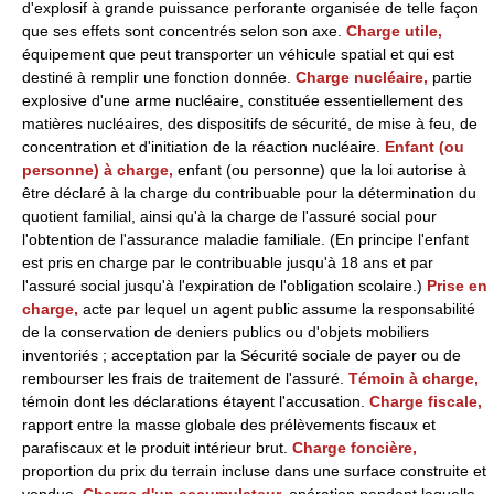
d'explosif à grande puissance perforante organisée de telle façon
que ses effets sont concentrés selon son axe.
Charge utile,
équipement que peut transporter un véhicule spatial et qui est
destiné à remplir une fonction donnée.
Charge nucléaire,
partie
explosive d'une arme nucléaire, constituée essentiellement des
matières nucléaires, des dispositifs de sécurité, de mise à feu, de
concentration et d'initiation de la réaction nucléaire.
Enfant (ou
personne) à charge,
enfant (ou personne) que la loi autorise à
être déclaré à la charge du contribuable pour la détermination du
quotient familial, ainsi qu'à la charge de l'assuré social pour
l'obtention de l'assurance maladie familiale. (En principe l'enfant
est pris en charge par le contribuable jusqu'à 18 ans et par
l'assuré social jusqu'à l'expiration de l'obligation scolaire.)
Prise en
charge,
acte par lequel un agent public assume la responsabilité
de la conservation de deniers publics ou d'objets mobiliers
inventoriés ; acceptation par la Sécurité sociale de payer ou de
rembourser les frais de traitement de l'assuré.
Témoin à charge,
témoin dont les déclarations étayent l'accusation.
Charge fiscale,
rapport entre la masse globale des prélèvements fiscaux et
parafiscaux et le produit intérieur brut.
Charge foncière,
proportion du prix du terrain incluse dans une surface construite et