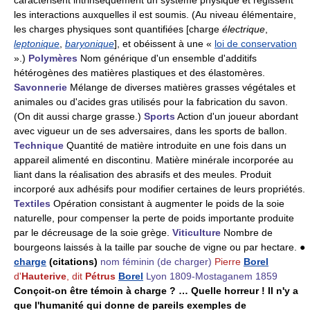
caractérisent intrinsèquement un système physique et régissent
les interactions auxquelles il est soumis. (Au niveau élémentaire,
les charges physiques sont quantifiées [charge
électrique
,
leptonique
,
baryonique
], et obéissent à une «
loi de conservation
».)
Polymères
Nom générique d'un ensemble d'additifs
hétérogènes des matières plastiques et des élastomères.
Savonnerie
Mélange de diverses matières grasses végétales et
animales ou d'acides gras utilisés pour la fabrication du savon.
(On dit aussi charge grasse.)
Sports
Action d'un joueur abordant
avec vigueur un de ses adversaires, dans les sports de ballon.
Technique
Quantité de matière introduite en une fois dans un
appareil alimenté en discontinu. Matière minérale incorporée au
liant dans la réalisation des abrasifs et des meules. Produit
incorporé aux adhésifs pour modifier certaines de leurs propriétés.
Textiles
Opération consistant à augmenter le poids de la soie
naturelle, pour compenser la perte de poids importante produite
par le décreusage de la soie grège.
Viticulture
Nombre de
bourgeons laissés à la taille par souche de vigne ou par hectare. ●
charge
(citations)
nom féminin
(de charger)
Pierre
Borel
d'
Hauterive
, dit
Pétrus
Borel
Lyon 1809-Mostaganem 1859
Conçoit-on être témoin à charge ? … Quelle horreur ! Il n'y a
que l'humanité qui donne de pareils exemples de