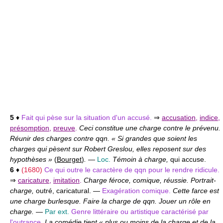
5
♦
Fait qui pèse sur la situation d'un accusé.
⇒
accusation
,
indice
,
présomption
,
preuve
.
Ceci constitue une charge contre le prévenu.
Réunir des charges contre qqn. « Si grandes que soient les
charges qui pèsent sur Robert Greslou, elles reposent sur des
hypothèses »
(
Bourget
)
.
—
Loc.
Témoin à charge,
qui accuse.
6
♦
(1680)
Ce qui outre le caractère de qqn pour le rendre ridicule.
⇒
caricature
,
imitation
.
Charge féroce, comique, réussie. Portrait-
charge,
outré, caricatural. —
Exagération comique.
Cette farce est
une charge burlesque. Faire la charge de qqn. Jouer un rôle en
charge.
—
Par ext.
Genre littéraire ou artistique caractérisé par
l'outrance.
La comédie tient « plus ou moins de la charge et de la