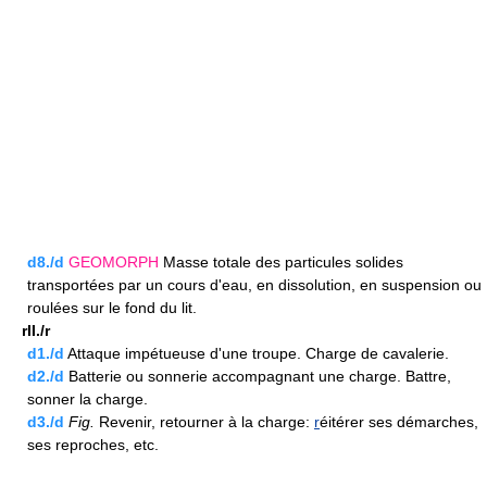
d8./d
GEOMORPH
Masse totale des particules solides
transportées par un cours d'eau, en dissolution, en suspension ou
roulées sur le fond du lit.
rII./r
d1./d
Attaque impétueuse d'une troupe. Charge de cavalerie.
d2./d
Batterie ou sonnerie accompagnant une charge. Battre,
sonner la charge.
d3./d
Fig.
Revenir, retourner à la charge:
r
éitérer ses démarches,
ses reproches, etc.