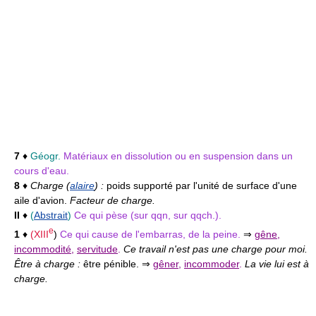
7
♦
Géogr.
Matériaux en dissolution ou en suspension dans un
cours d'eau.
8
♦
Charge (
alaire
) :
poids supporté par l'unité de surface d'une
aile d'avion.
Facteur de charge.
II
♦
(
Abstrait
)
Ce qui pèse (sur qqn, sur qqch.).
e
1
♦
(
XIII
)
Ce qui cause de l'embarras, de la peine.
⇒
gêne
,
incommodité
,
servitude
.
Ce travail n'est pas une charge pour moi.
Être à charge :
être pénible. ⇒
gêner
,
incommoder
.
La vie lui est à
charge.