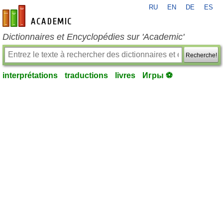
RU
EN
DE
ES
fr-academic.com
Dictionnaires et Encyclopédies sur 'Academic'
Recherche!
interprétations
traductions
livres
Игры ⚽