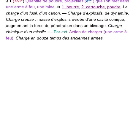
3
♦
(
XVI
)
Quantité de poudre, projectiles (
etc
.) que l'on met dans
une arme à feu, une mine.
⇒
1. bourre
,
2. cartouche
,
poudre
.
La
charge d'un fusil, d'un canon.
—
Charge d'explosifs, de dynamite.
Charge creuse :
masse d'explosifs évidée d'une cavité conique,
augmentant la force de pénétration dans un blindage.
Charge
chimique d'un missile.
—
Par ext.
Action de charger (une arme à
feu).
Charge en douze temps des anciennes armes.