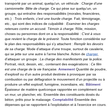
transporté par un animal, quelqu'un, un véhicule :
Charge d'une
camionnette.
Bête de charge.
Ce qui pèse sur quelqu'un, un
groupe, qui entraîne des responsabilités (morales, financières,
etc.) :
Trois enfants
,
c'est une lourde charge.
Fait, témoignage,
etc., qui sont des indices de culpabilité :
Examiner les charges
retenues contre un accusé.
Témoin à charge.
Rôle, mission,
choses ou personnes dont on a la responsabilité :
C'est à vous
que revient la charge de le prévenir.
Toute fonction considérée sur
le plan des responsabilités qui s'y attachent :
Remplir les devoirs
de sa charge.
Mode d'attaque d'une troupe, surtout de cavalerie,
qui se jette sur une autre à l'arme blanche. Action de
charger
,
d'attaquer un groupe :
La charge des manifestants par la police.
Portrait, récit, dessin, etc., contenant des exagérations :
Ce film
est une charge de la vie française.
Armement
Quantité de poudre,
d'explosif ou d'un autre produit destinée à provoquer par sa
combustion ou par déflagration le mouvement d'un projectile ou à
produire un effet explosif, fumigène, incendiaire, etc.
Bâtiment
Épaisseur de matière quelconque rapportée en complément sur
un mur, un plancher, etc. Ensemble des constituants dosés du
béton, prêts pour le malaxage.
Comptabilité
Ensemble des
dépenses qui se rapportent à l'exploitation et à l'exercice en cours.