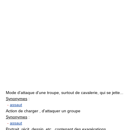
Mode d'attaque d'une troupe, surtout de cavalerie, qui se jette...
Synonymes
:
-
assaut
Action de charger , d'attaquer un groupe
Synonymes
:
-
assaut
Portrait, récit, dessin, etc., contenant des exagérations