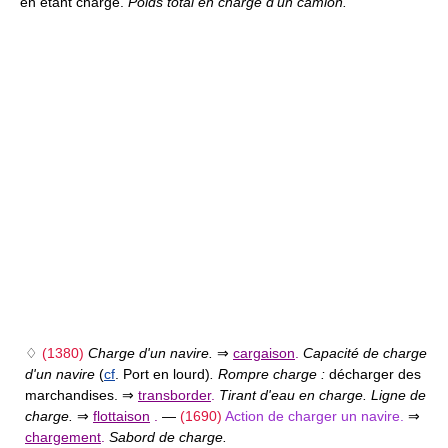
en étant chargé.
Poids total en charge d'un camion.
♢
(1380)
Charge d'un navire.
⇒
cargaison
.
Capacité de charge
d'un navire
(
cf
. Port en lourd)
. Rompre charge :
décharger des
marchandises. ⇒
transborder
.
Tirant d'eau en charge. Ligne de
charge.
⇒
flottaison
.
—
(1690)
Action de charger un navire.
⇒
chargement
.
Sabord de charge.