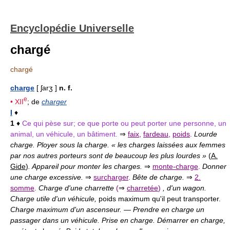
Encyclopédie Universelle
chargé
chargé
charge
[ ʃarʒ ]
n. f.
e
•
XII
; de
charger
I
♦
1
♦
Ce qui pèse sur; ce que porte ou peut porter une personne, un
animal, un véhicule, un bâtiment.
⇒
faix
,
fardeau
,
poids
.
Lourde
charge. Ployer sous la charge. « les charges laissées aux femmes
par nos autres porteurs sont de beaucoup les plus lourdes »
(
A.
Gide
)
. Appareil pour monter les charges.
⇒
monte-charge
.
Donner
une charge excessive.
⇒
surcharger
.
Bête de charge.
⇒
2.
somme
.
Charge d'une charrette
(
⇒
charretée
)
, d'un wagon.
Charge utile d'un véhicule,
poids maximum qu'il peut transporter.
Charge maximum d'un ascenseur.
—
Prendre en charge un
passager dans un véhicule. Prise en charge. Démarrer en charge,